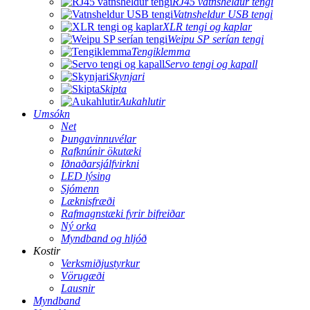
RJ45 vatnsheldur tengi
Vatnsheldur USB tengi
XLR tengi og kaplar
Weipu SP serían tengi
Tengiklemma
Servo tengi og kapall
Skynjari
Skipta
Aukahlutir
Umsókn
Net
Þungavinnuvélar
Rafknúnir ökutæki
Iðnaðarsjálfvirkni
LED lýsing
Sjómenn
Læknisfræði
Rafmagnstæki fyrir bifreiðar
Ný orka
Myndband og hljóð
Kostir
Verksmiðjustyrkur
Vörugæði
Lausnir
Myndband