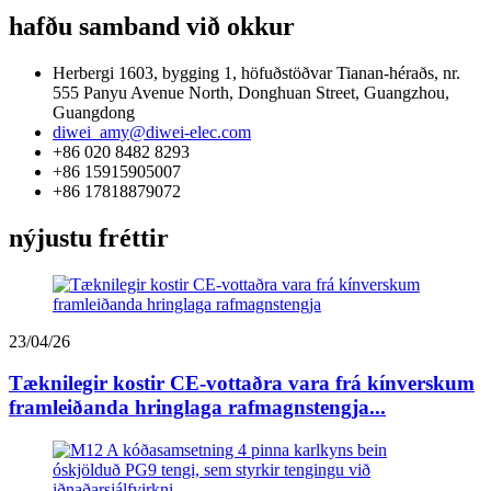
hafðu samband við okkur
Herbergi 1603, bygging 1, höfuðstöðvar Tianan-héraðs, nr.
555 Panyu Avenue North, Donghuan Street, Guangzhou,
Guangdong
diwei_amy@diwei-elec.com
+86 020 8482 8293
+86 15915905007
+86 17818879072
nýjustu fréttir
23/04/26
Tæknilegir kostir CE-vottaðra vara frá kínverskum
framleiðanda hringlaga rafmagnstengja...