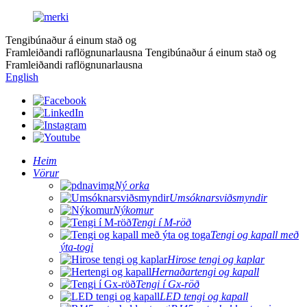
Tengibúnaður á einum stað og
Framleiðandi raflögnunarlausna
Tengibúnaður á einum stað og
Framleiðandi raflögnunarlausna
English
Heim
Vörur
Ný orka
Umsóknarsviðsmyndir
Nýkomur
Tengi í M-röð
Tengi og kapall með
ýta-togi
Hirose tengi og kaplar
Hernaðartengi og kapall
Tengi í Gx-röð
LED tengi og kapall