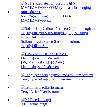
6 í 1 Y-greinatengi í pörum 1 til 6
MMMMMF+FFF...
Sólknúningstækjasett 6 pör af tengjum,
skiptilykill með ...
DW-YM-58BS 23-10 AWG
klemmuþrýstibúnaðarsett
Tengi fyrir orkugeymslu með miklum straumi
Tengi fyrir sólkerfissnúru
XLR serían tengi