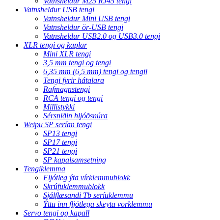
Vatnsheldur M25 RJ45 tengi
Vatnsheldur USB tengi
Vatnsheldur Mini USB tengi
Vatnsheldur ör-USB tengi
Vatnsheldur USB2.0 og USB3.0 tengi
XLR tengi og kaplar
Mini XLR tengi
3,5 mm tengi og tengi
6,35 mm (6,5 mm) tengi og tengil
Tengi fyrir hátalara
Rafmagnstengi
RCA tengi og tengi
Millistykki
Sérsniðin hljóðsnúra
Weipu SP serían tengi
SP13 tengi
SP17 tengi
SP21 tengi
SP kapalsamsetning
Tengiklemma
Fljótleg ýta vírklemmublokk
Skrúfuklemmublokk
Sjálflæsandi Tb seríuklemmu
Ýttu inn fljótlega skeyta vorklemmu
Servo tengi og kapall