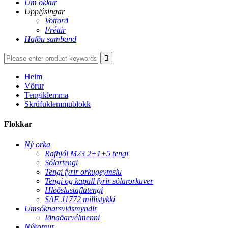
Um okkur
Upplýsingar
Vottorð
Fréttir
Hafðu samband
Heim
Vörur
Tengiklemma
Skrúfuklemmublokk
Flokkar
Ný orka
Rafhjól M23 2+1+5 tengi
Sólartengi
Tengi fyrir orkugeymslu
Tengi og kapall fyrir sólarorkuver
Hleðslustaflatengi
SAE J1772 millistykki
Umsóknarsviðsmyndir
Iðnaðarvélmenni
Nýkomur