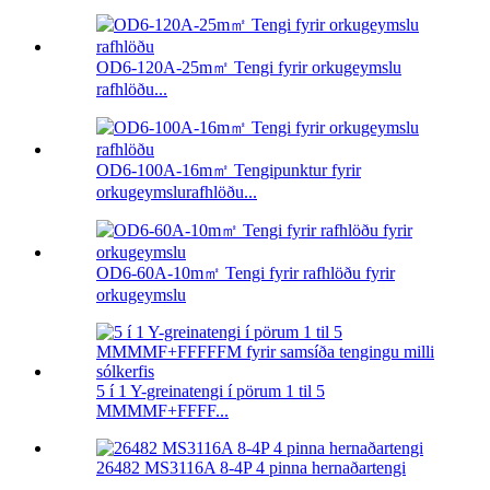
OD6-120A-25m㎡ Tengi fyrir orkugeymslu
rafhlöðu...
OD6-100A-16m㎡ Tengipunktur fyrir
orkugeymslurafhlöðu...
OD6-60A-10m㎡ Tengi fyrir rafhlöðu fyrir
orkugeymslu
5 í 1 Y-greinatengi í pörum 1 til 5
MMMMF+FFFF...
26482 MS3116A 8-4P 4 pinna hernaðartengi