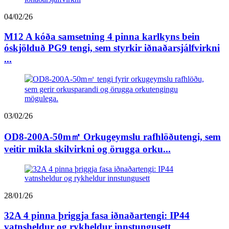
04/02/26
M12 A kóða samsetning 4 pinna karlkyns bein
óskjölduð PG9 tengi, sem styrkir iðnaðarsjálfvirkni
...
03/02/26
OD8-200A-50m㎡ Orkugeymslu rafhlöðutengi, sem
veitir mikla skilvirkni og örugga orku...
28/01/26
32A 4 pinna þriggja fasa iðnaðartengi: IP44
vatnsheldur og rykheldur innstungusett