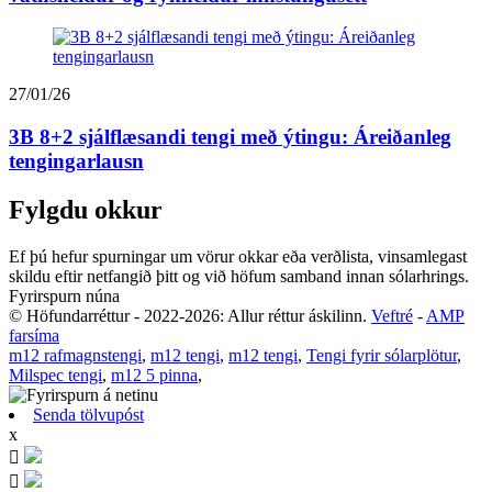
27/01/26
3B 8+2 sjálflæsandi tengi með ýtingu: Áreiðanleg
tengingarlausn
Fylgdu okkur
Ef þú hefur spurningar um vörur okkar eða verðlista, vinsamlegast
skildu eftir netfangið þitt og við höfum samband innan sólarhrings.
Fyrirspurn núna
© Höfundarréttur - 2022-2026: Allur réttur áskilinn.
Veftré
-
AMP
farsíma
m12 rafmagnstengi
,
m12 tengi
,
m12 tengi
,
Tengi fyrir sólarplötur
,
Milspec tengi
,
m12 5 pinna
,
Senda tölvupóst
x

