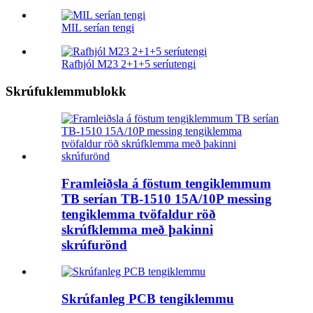
MIL serían tengi
Rafhjól M23 2+1+5 seríutengi
Skrúfuklemmublokk
Framleiðsla á föstum tengiklemmum
TB serían TB-1510 15A/10P messing
tengiklemma tvöfaldur röð
skrúfklemma með þakinni
skrúfurönd
Skrúfanleg PCB tengiklemmu