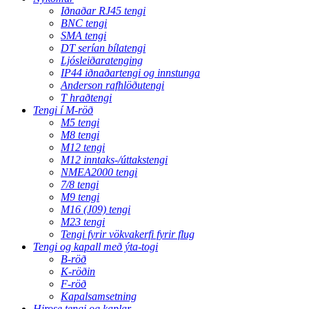
Iðnaðar RJ45 tengi
BNC tengi
SMA tengi
DT serían bílatengi
Ljósleiðaratenging
IP44 iðnaðartengi og innstunga
Anderson rafhlöðutengi
T hraðtengi
Tengi í M-röð
M5 tengi
M8 tengi
M12 tengi
M12 inntaks-/úttakstengi
NMEA2000 tengi
7/8 tengi
M9 tengi
M16 (J09) tengi
M23 tengi
Tengi fyrir vökvakerfi fyrir flug
Tengi og kapall með ýta-togi
B-röð
K-röðin
F-röð
Kapalsamsetning
Hirose tengi og kaplar