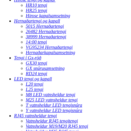
HR10 tengi
HR25 tengi
Hirose kapalsamsetning
Hernaðartengi og kapall
5015 Hernaðartengi
26482 Hernaðartengi
38999 Hernaðartengi
14:00 tengi
VG95234 Hernaðartengi
Hernaðarkapalsamsetning
Tengi í Gx-röð
GX30 tengi
GX snúrusamsetning
RD24 tengi
LED tengi og kapall
L20 tengi
L25 tengi
M8 LED vatnsheldur tengi
M25 LED vatnsheldur tengi
T vatnsheldur LED tengisnúra
Y vatnsheldur LED tengisnúra
RJ45 vatnsheldur tengi
Vatnsheldur RJ45 tengitengi
Vatnsheldur M19/M20 RJ45 tengi