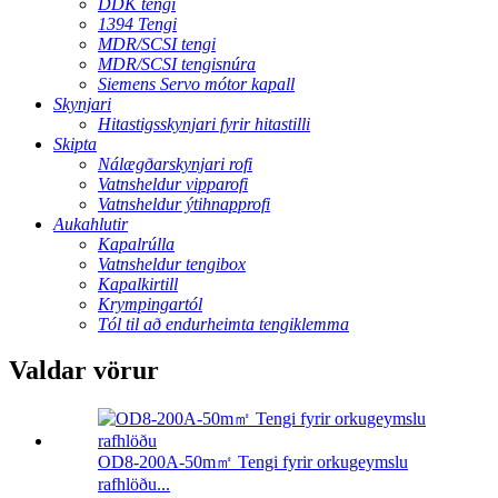
DDK tengi
1394 Tengi
MDR/SCSI tengi
MDR/SCSI tengisnúra
Siemens Servo mótor kapall
Skynjari
Hitastigsskynjari fyrir hitastilli
Skipta
Nálægðarskynjari rofi
Vatnsheldur vipparofi
Vatnsheldur ýtihnapprofi
Aukahlutir
Kapalrúlla
Vatnsheldur tengibox
Kapalkirtill
Krympingartól
Tól til að endurheimta tengiklemma
Valdar vörur
OD8-200A-50m㎡ Tengi fyrir orkugeymslu
rafhlöðu...