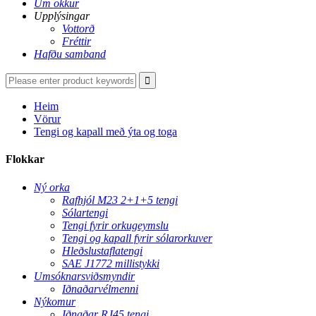
Um okkur
Upplýsingar
Vottorð
Fréttir
Hafðu samband
Heim
Vörur
Tengi og kapall með ýta og toga
Flokkar
Ný orka
Rafhjól M23 2+1+5 tengi
Sólartengi
Tengi fyrir orkugeymslu
Tengi og kapall fyrir sólarorkuver
Hleðslustaflatengi
SAE J1772 millistykki
Umsóknarsviðsmyndir
Iðnaðarvélmenni
Nýkomur
Iðnaðar RJ45 tengi