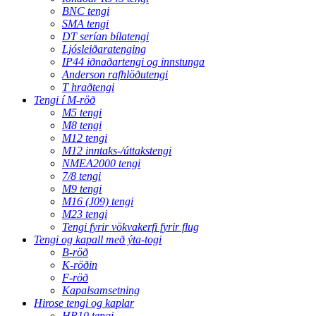
BNC tengi
SMA tengi
DT serían bílatengi
Ljósleiðaratenging
IP44 iðnaðartengi og innstunga
Anderson rafhlöðutengi
T hraðtengi
Tengi í M-röð
M5 tengi
M8 tengi
M12 tengi
M12 inntaks-/úttakstengi
NMEA2000 tengi
7/8 tengi
M9 tengi
M16 (J09) tengi
M23 tengi
Tengi fyrir vökvakerfi fyrir flug
Tengi og kapall með ýta-togi
B-röð
K-röðin
F-röð
Kapalsamsetning
Hirose tengi og kaplar
HR10 tengi