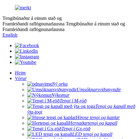
Tengibúnaður á einum stað og
Framleiðandi raflögnunarlausna
Tengibúnaður á einum stað og
Framleiðandi raflögnunarlausna
English
Heim
Vörur
Ný orka
Umsóknarsviðsmyndir
Nýkomur
Tengi í M-röð
Tengi og kapall með
ýta-togi
Hirose tengi og kaplar
Hernaðartengi og kapall
Tengi í Gx-röð
LED tengi og kapall