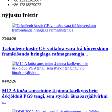
+86 15915905007
+86 17818879072
nýjustu fréttir
23/04/26
Tæknilegir kostir CE-vottaðra vara frá kínverskum
framleiðanda hringlaga rafmagnstengja...
04/02/26
M12 A kóða samsetning 4 pinna karlkyns bein
óskjölduð PG9 tengi, sem styrkir iðnaðarsjálfvirkni
...