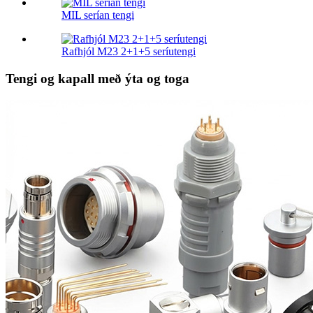
MIL serían tengi
Rafhjól M23 2+1+5 seríutengi
Tengi og kapall með ýta og toga