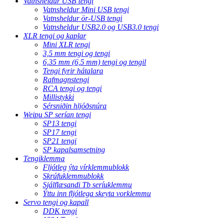
Vatnsheldur USB tengi
Vatnsheldur Mini USB tengi
Vatnsheldur ör-USB tengi
Vatnsheldur USB2.0 og USB3.0 tengi
XLR tengi og kaplar
Mini XLR tengi
3,5 mm tengi og tengi
6,35 mm (6,5 mm) tengi og tengil
Tengi fyrir hátalara
Rafmagnstengi
RCA tengi og tengi
Millistykki
Sérsniðin hljóðsnúra
Weipu SP serían tengi
SP13 tengi
SP17 tengi
SP21 tengi
SP kapalsamsetning
Tengiklemma
Fljótleg ýta vírklemmublokk
Skrúfuklemmublokk
Sjálflæsandi Tb seríuklemmu
Ýttu inn fljótlega skeyta vorklemmu
Servo tengi og kapall
DDK tengi