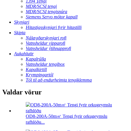
1394 Tengi
MDR/SCSI tengi
MDR/SCSI tengisnúra
Siemens Servo mótor kapall
Skynjari
Hitastigsskynjari fyrir hitastilli
Skipta
Nálægðarskynjari rofi
Vatnsheldur vipparofi
Vatnsheldur ýtihnapprofi
Aukahlutir
Kapalrúlla
Vatnsheldur tengibox
Kapalkirtill
Krympingartól
Tól til að endurheimta tengiklemma
Valdar vörur
OD8-200A-50m㎡ Tengi fyrir orkugeymslu
rafhlöðu...