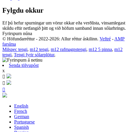
Fylgdu okkur
Ef þú hefur spurningar um vörur okkar eða verðlista, vinsamlegast
skildu eftir netfangið þitt og við höfum samband innan sólarhrings.
Fyrirspurn núna
© Höfundarréttur - 2022-2026: Allur réttur áskilinn.
Veftré
-
AMP
farsíma
Milspec tengi
,
m12 tengi
,
m12 rafmagnstengi
,
m12 5 pinna
,
m12
tengi
,
Tengi fyrir sólarplötur
,
Senda tölvupóst
x



English
French
German
Portuguese
Spanish