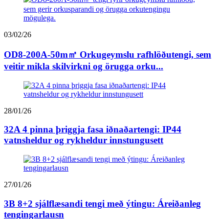
03/02/26
OD8-200A-50m㎡ Orkugeymslu rafhlöðutengi, sem
veitir mikla skilvirkni og örugga orku...
28/01/26
32A 4 pinna þriggja fasa iðnaðartengi: IP44
vatnsheldur og rykheldur innstungusett
27/01/26
3B 8+2 sjálflæsandi tengi með ýtingu: Áreiðanleg
tengingarlausn