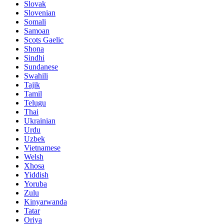
Slovak
Slovenian
Somali
Samoan
Scots Gaelic
Shona
Sindhi
Sundanese
Swahili
Tajik
Tamil
Telugu
Thai
Ukrainian
Urdu
Uzbek
Vietnamese
Welsh
Xhosa
Yiddish
Yoruba
Zulu
Kinyarwanda
Tatar
Oriya