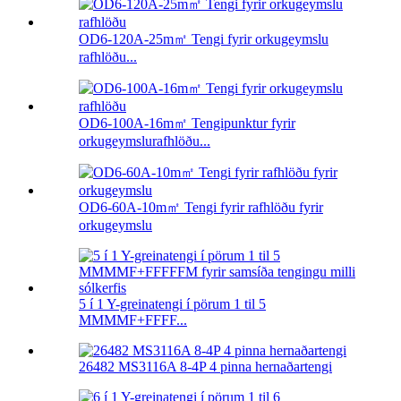
OD6-120A-25m㎡ Tengi fyrir orkugeymslu
rafhlöðu...
OD6-100A-16m㎡ Tengipunktur fyrir
orkugeymslurafhlöðu...
OD6-60A-10m㎡ Tengi fyrir rafhlöðu fyrir
orkugeymslu
5 í 1 Y-greinatengi í pörum 1 til 5
MMMMF+FFFF...
26482 MS3116A 8-4P 4 pinna hernaðartengi