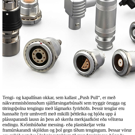
Tengi- og kapallínan okkar, sem kallast „Push Pull“, er með
nákvæmnishönnuðum sjálflæsingarbúnaði sem tryggir örugga og
titringsþolna tengingu með lágmarks fyrirhöfn. Þessir tenglar eru
hannaðir fyrir umhverfi með mikilli þéttleika og bjóða upp á
plásssparandi lausn án þess að skerða merkjaafköst eða vélræna
endingu. Krómhúðaðar messing- eða plastskeljar veita
framúrskarandi skjöldun og þol gegn tíðum tengingum. Þessar vörur