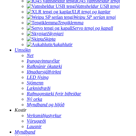
RJ45 vatnsheldur tengi
Vatnsheldur USB tengi
XLR tengi og kaplar
Weipu SP serían tengi
Tengiklemma
Servo tengi og kapall
Skynjari
Skipta
Aukahlutir
Umsókn
Net
Þungavinnuvélar
Rafknúnir ökutæki
Iðnaðarsjálfvirkni
LED lýsing
Sjómenn
Læknisfræði
Rafmagnstæki fyrir bifreiðar
Ný orka
Myndband og hljóð
Kostir
Verksmiðjustyrkur
Vörugæði
Lausnir
Myndband