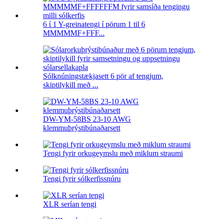
6 í 1 Y-greinatengi í pörum 1 til 6
MMMMMF+FFF...
Sólknúningstækjasett 6 pör af tengjum,
skiptilykill með ...
DW-YM-58BS 23-10 AWG
klemmuþrýstibúnaðarsett
Tengi fyrir orkugeymslu með miklum straumi
Tengi fyrir sólkerfissnúru
XLR serían tengi