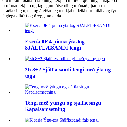
eru mikið notaðar í lækningatækjum til myndgreiningar, hágæða
prófunartækjum og faglegum útsendingarbúnaði, þar sem
hraðlæsingargeta og áreiðanleg merkjaheilleiki eru mikilvæg fyrir
faglega afköst og öryggi notenda.
F sería 0F 4 pinna ýta-tog
SJÁLFLÆSANDI tengi
3b 8+2 Sjálflæsandi tengi með ýta og
toga
Tengi með ýtingu og sjálflæsingu
Kapalsamsetning