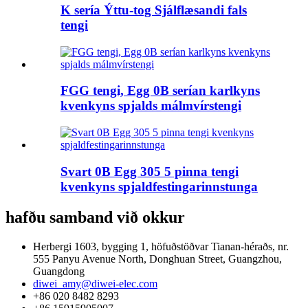
K sería Ýttu-tog Sjálflæsandi fals
tengi
FGG tengi, Egg 0B serían karlkyns
kvenkyns spjalds málmvírstengi
Svart 0B Egg 305 5 pinna tengi
kvenkyns spjaldfestingarinnstunga
hafðu samband við okkur
Herbergi 1603, bygging 1, höfuðstöðvar Tianan-héraðs, nr.
555 Panyu Avenue North, Donghuan Street, Guangzhou,
Guangdong
diwei_amy@diwei-elec.com
+86 020 8482 8293