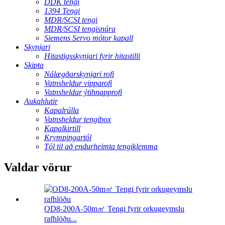
DDK tengi
1394 Tengi
MDR/SCSI tengi
MDR/SCSI tengisnúra
Siemens Servo mótor kapall
Skynjari
Hitastigsskynjari fyrir hitastilli
Skipta
Nálægðarskynjari rofi
Vatnsheldur vipparofi
Vatnsheldur ýtihnapprofi
Aukahlutir
Kapalrúlla
Vatnsheldur tengibox
Kapalkirtill
Krympingartól
Tól til að endurheimta tengiklemma
Valdar vörur
OD8-200A-50m㎡ Tengi fyrir orkugeymslu
rafhlöðu...