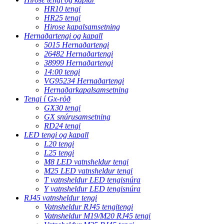
HR10 tengi
HR25 tengi
Hirose kapalsamsetning
Hernaðartengi og kapall
5015 Hernaðartengi
26482 Hernaðartengi
38999 Hernaðartengi
14:00 tengi
VG95234 Hernaðartengi
Hernaðarkapalsamsetning
Tengi í Gx-röð
GX30 tengi
GX snúrusamsetning
RD24 tengi
LED tengi og kapall
L20 tengi
L25 tengi
M8 LED vatnsheldur tengi
M25 LED vatnsheldur tengi
T vatnsheldur LED tengisnúra
Y vatnsheldur LED tengisnúra
RJ45 vatnsheldur tengi
Vatnsheldur RJ45 tengitengi
Vatnsheldur M19/M20 RJ45 tengi