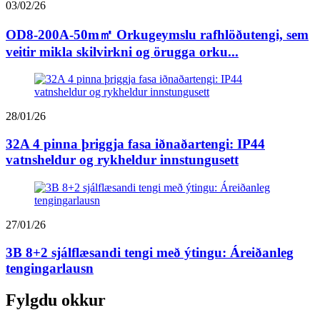
03/02/26
OD8-200A-50m㎡ Orkugeymslu rafhlöðutengi, sem
veitir mikla skilvirkni og örugga orku...
28/01/26
32A 4 pinna þriggja fasa iðnaðartengi: IP44
vatnsheldur og rykheldur innstungusett
27/01/26
3B 8+2 sjálflæsandi tengi með ýtingu: Áreiðanleg
tengingarlausn
Fylgdu okkur