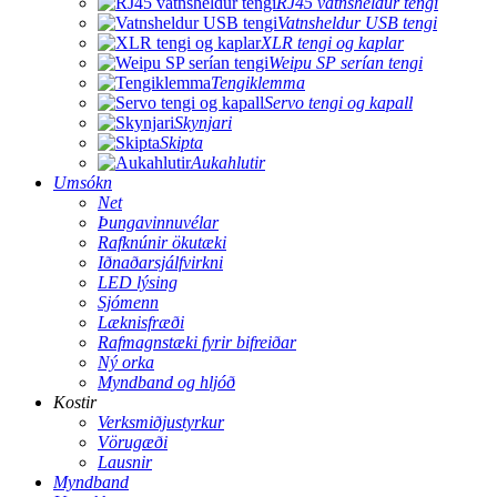
RJ45 vatnsheldur tengi
Vatnsheldur USB tengi
XLR tengi og kaplar
Weipu SP serían tengi
Tengiklemma
Servo tengi og kapall
Skynjari
Skipta
Aukahlutir
Umsókn
Net
Þungavinnuvélar
Rafknúnir ökutæki
Iðnaðarsjálfvirkni
LED lýsing
Sjómenn
Læknisfræði
Rafmagnstæki fyrir bifreiðar
Ný orka
Myndband og hljóð
Kostir
Verksmiðjustyrkur
Vörugæði
Lausnir
Myndband