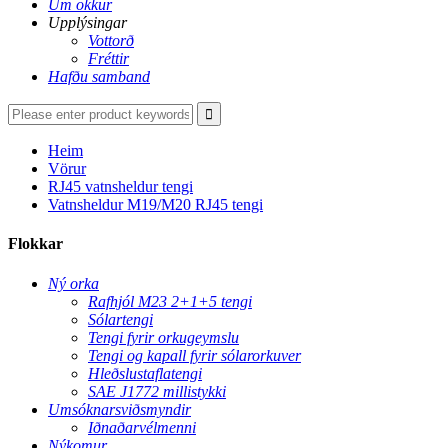
Um okkur
Upplýsingar
Vottorð
Fréttir
Hafðu samband
Heim
Vörur
RJ45 vatnsheldur tengi
Vatnsheldur M19/M20 RJ45 tengi
Flokkar
Ný orka
Rafhjól M23 2+1+5 tengi
Sólartengi
Tengi fyrir orkugeymslu
Tengi og kapall fyrir sólarorkuver
Hleðslustaflatengi
SAE J1772 millistykki
Umsóknarsviðsmyndir
Iðnaðarvélmenni
Nýkomur