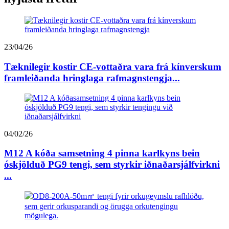
23/04/26
Tæknilegir kostir CE-vottaðra vara frá kínverskum
framleiðanda hringlaga rafmagnstengja...
04/02/26
M12 A kóða samsetning 4 pinna karlkyns bein
óskjölduð PG9 tengi, sem styrkir iðnaðarsjálfvirkni
...