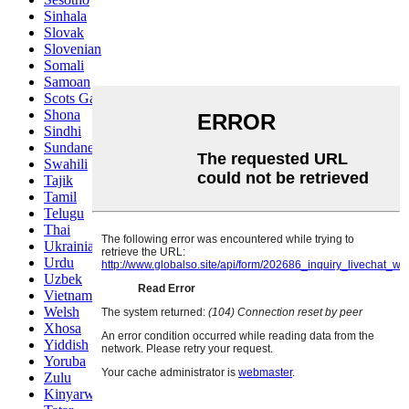
Sinhala
Slovak
Slovenian
Somali
Samoan
Scots Gaelic
Shona
Sindhi
Sundanese
Swahili
Tajik
Tamil
Telugu
Thai
Ukrainian
Urdu
Uzbek
Vietnamese
Welsh
Xhosa
Yiddish
Yoruba
Zulu
Kinyarwanda