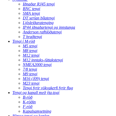
Iðnaðar RJ45 tengi
BNC tengi
SMA tengi
DT serían bílatengi
Ljósleiðaratenging
IP44 iðnaðartengi og innstunga
Anderson rafhlöðutengi
T hraðtengi
Tengi í M-röð
M5 tengi
M8 tengi
M12 tengi
M12 inntaks-/úttakstengi
NMEA2000 tengi
7/8 tengi
M9 tengi
M16 (J09) tengi
M23 tengi
Tengi fyrir vökvakerfi fyrir flug
Tengi og kapall með ýta-togi
B-röð
K-röðin
F-röð
Kapalsamsetning
Hirose tengi og kaplar