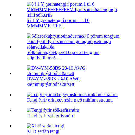
6 í 1 Y-greinatengi í pörum 1 til 6
MMMMMF+FFF...
Sólknúningstækjasett 6 pör af tengjum,
skiptilykill með ...
DW-YM-58BS 23-10 AWG
klemmuþrýstibúnaðarsett
Tengi fyrir orkugeymslu með miklum straumi
Tengi fyrir sólkerfissnúru
XLR serían tengi