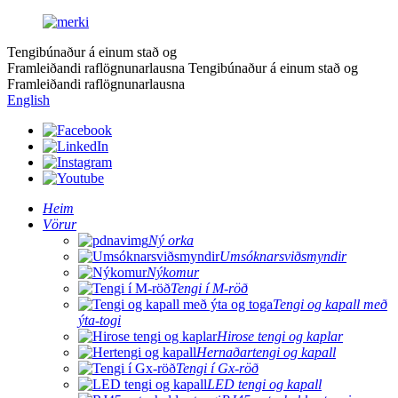
Tengibúnaður á einum stað og
Framleiðandi raflögnunarlausna
Tengibúnaður á einum stað og
Framleiðandi raflögnunarlausna
English
Heim
Vörur
Ný orka
Umsóknarsviðsmyndir
Nýkomur
Tengi í M-röð
Tengi og kapall með
ýta-togi
Hirose tengi og kaplar
Hernaðartengi og kapall
Tengi í Gx-röð
LED tengi og kapall