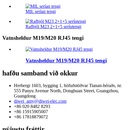
MIL serían tengi
Rafhjól M23 2+1+5 seríutengi
Vatnsheldur M19/M20 RJ45 tengi
Vatnsheldur M19/M20 RJ45 tengi
hafðu samband við okkur
Herbergi 1603, bygging 1, höfuðstöðvar Tianan-héraðs, nr.
555 Panyu Avenue North, Donghuan Street, Guangzhou,
Guangdong
diwei_amy@diwei-elec.com
+86 020 8482 8293
+86 15915905007
+86 17818879072
nýjustu fréttir