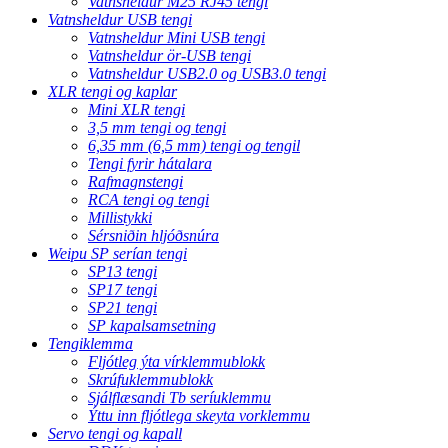
Vatnsheldur M25 RJ45 tengi
Vatnsheldur USB tengi
Vatnsheldur Mini USB tengi
Vatnsheldur ör-USB tengi
Vatnsheldur USB2.0 og USB3.0 tengi
XLR tengi og kaplar
Mini XLR tengi
3,5 mm tengi og tengi
6,35 mm (6,5 mm) tengi og tengil
Tengi fyrir hátalara
Rafmagnstengi
RCA tengi og tengi
Millistykki
Sérsniðin hljóðsnúra
Weipu SP serían tengi
SP13 tengi
SP17 tengi
SP21 tengi
SP kapalsamsetning
Tengiklemma
Fljótleg ýta vírklemmublokk
Skrúfuklemmublokk
Sjálflæsandi Tb seríuklemmu
Ýttu inn fljótlega skeyta vorklemmu
Servo tengi og kapall