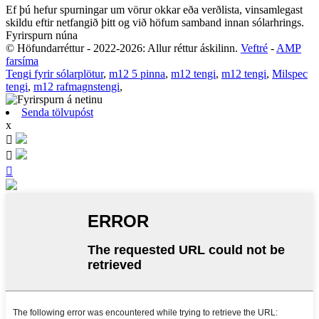
Ef þú hefur spurningar um vörur okkar eða verðlista, vinsamlegast
skildu eftir netfangið þitt og við höfum samband innan sólarhrings.
Fyrirspurn núna
© Höfundarréttur - 2022-2026: Allur réttur áskilinn.
Veftré
-
AMP
farsíma
Tengi fyrir sólarplötur
,
m12 5 pinna
,
m12 tengi
,
m12 tengi
,
Milspec
tengi
,
m12 rafmagnstengi
,
Senda tölvupóst
x


