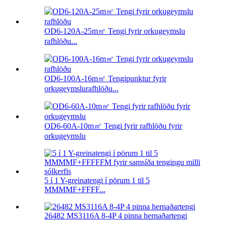
OD6-120A-25m㎡ Tengi fyrir orkugeymslu
rafhlöðu...
OD6-100A-16m㎡ Tengipunktur fyrir
orkugeymslurafhlöðu...
OD6-60A-10m㎡ Tengi fyrir rafhlöðu fyrir
orkugeymslu
5 í 1 Y-greinatengi í pörum 1 til 5
MMMMF+FFFF...
26482 MS3116A 8-4P 4 pinna hernaðartengi