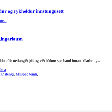
ldur og rykheldur innstungusett
gingarlausn
ldu eftir netfangið þitt og við höfum samband innan sólarhrings.
síma
gnstengi
,
Milspec tengi
,