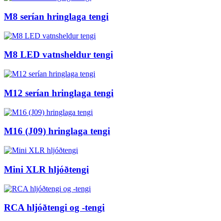
M8 serían hringlaga tengi
M8 LED vatnsheldur tengi
M12 serían hringlaga tengi
M16 (J09) hringlaga tengi
Mini XLR hljóðtengi
RCA hljóðtengi og -tengi