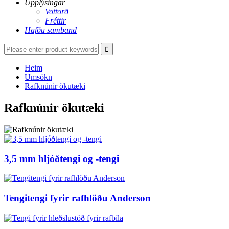
Upplýsingar
Vottorð
Fréttir
Hafðu samband
Heim
Umsókn
Rafknúnir ökutæki
Rafknúnir ökutæki
3,5 mm hljóðtengi og -tengi
Tengitengi fyrir rafhlöðu Anderson