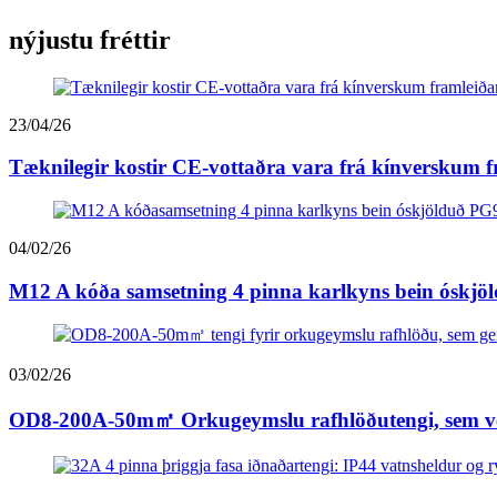
nýjustu fréttir
23/04/26
Tæknilegir kostir CE-vottaðra vara frá kínverskum f
04/02/26
M12 A kóða samsetning 4 pinna karlkyns bein óskjöldu
03/02/26
OD8-200A-50m㎡ Orkugeymslu rafhlöðutengi, sem veiti