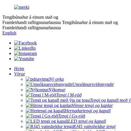
Tengibúnaður á einum stað og
Framleiðandi raflögnunarlausna
Tengibúnaður á einum stað og
Framleiðandi raflögnunarlausna
English
Heim
Vörur
Ný orka
Umsóknarsviðsmyndir
Nýkomur
Tengi í M-röð
Tengi og kapall með ý
Hirose tengi og kaplar
Hernaðartengi og kapall
Tengi í Gx-röð
LED tengi og kapall
RJ45 vatnsheldur tengi