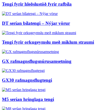
Tengi fyrir hleðslustöð fyrir rafbíla
DT serían bílatengi – Nýjar vörur
Tengi fyrir orkugeymslu með miklum straumi
GX rafmagnsflugsnúrusamsetning
GX30 rafmagnsflugtengi
M5 serían hringlaga tengi