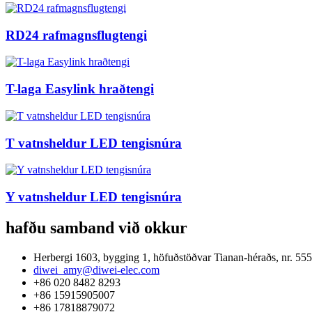
RD24 rafmagnsflugtengi
T-laga Easylink hraðtengi
T vatnsheldur LED tengisnúra
Y vatnsheldur LED tengisnúra
hafðu samband við okkur
Herbergi 1603, bygging 1, höfuðstöðvar Tianan-héraðs, nr. 
diwei_amy@diwei-elec.com
+86 020 8482 8293
+86 15915905007
+86 17818879072