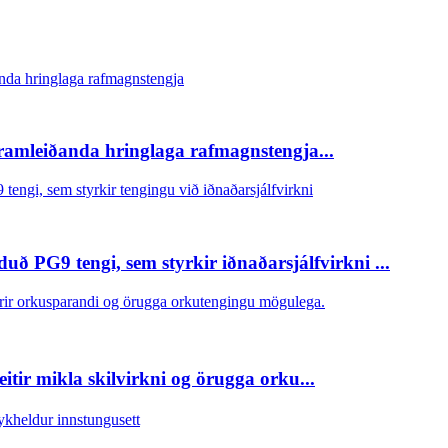
ramleiðanda hringlaga rafmagnstengja...
ð PG9 tengi, sem styrkir iðnaðarsjálfvirkni ...
r mikla skilvirkni og örugga orku...