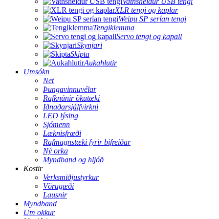
Vatnsheldur USB tengi
XLR tengi og kaplar
Weipu SP serían tengi
Tengiklemma
Servo tengi og kapall
Skynjari
Skipta
Aukahlutir
Umsókn
Net
Þungavinnuvélar
Rafknúnir ökutæki
Iðnaðarsjálfvirkni
LED lýsing
Sjómenn
Læknisfræði
Rafmagnstæki fyrir bifreiðar
Ný orka
Myndband og hljóð
Kostir
Verksmiðjustyrkur
Vörugæði
Lausnir
Myndband
Um okkur