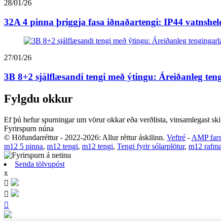
28/01/26
32A 4 pinna þriggja fasa iðnaðartengi: IP44 vatnshe
27/01/26
3B 8+2 sjálflæsandi tengi með ýtingu: Áreiðanleg ten
Fylgdu okkur
Ef þú hefur spurningar um vörur okkar eða verðlista, vinsamlegast ski
Fyrirspurn núna
© Höfundarréttur - 2022-2026: Allur réttur áskilinn.
Veftré
-
AMP far
m12 5 pinna
,
m12 tengi
,
m12 tengi
,
Tengi fyrir sólarplötur
,
m12 rafma
Senda tölvupóst
x


