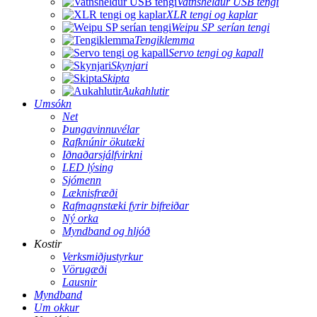
Vatnsheldur USB tengi
XLR tengi og kaplar
Weipu SP serían tengi
Tengiklemma
Servo tengi og kapall
Skynjari
Skipta
Aukahlutir
Umsókn
Net
Þungavinnuvélar
Rafknúnir ökutæki
Iðnaðarsjálfvirkni
LED lýsing
Sjómenn
Læknisfræði
Rafmagnstæki fyrir bifreiðar
Ný orka
Myndband og hljóð
Kostir
Verksmiðjustyrkur
Vörugæði
Lausnir
Myndband
Um okkur