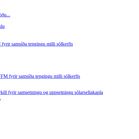
ðu...
.