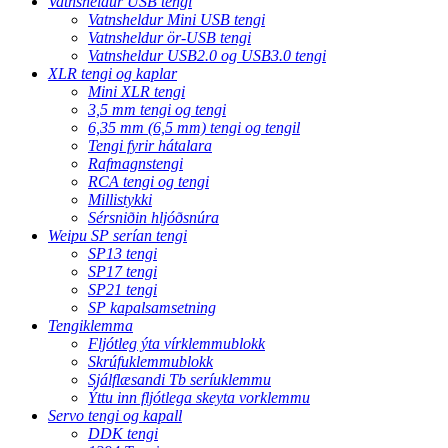
Vatnsheldur USB tengi
Vatnsheldur Mini USB tengi
Vatnsheldur ör-USB tengi
Vatnsheldur USB2.0 og USB3.0 tengi
XLR tengi og kaplar
Mini XLR tengi
3,5 mm tengi og tengi
6,35 mm (6,5 mm) tengi og tengil
Tengi fyrir hátalara
Rafmagnstengi
RCA tengi og tengi
Millistykki
Sérsniðin hljóðsnúra
Weipu SP serían tengi
SP13 tengi
SP17 tengi
SP21 tengi
SP kapalsamsetning
Tengiklemma
Fljótleg ýta vírklemmublokk
Skrúfuklemmublokk
Sjálflæsandi Tb seríuklemmu
Ýttu inn fljótlega skeyta vorklemmu
Servo tengi og kapall
DDK tengi