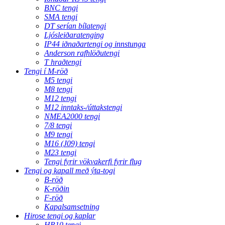
BNC tengi
SMA tengi
DT serían bílatengi
Ljósleiðaratenging
IP44 iðnaðartengi og innstunga
Anderson rafhlöðutengi
T hraðtengi
Tengi í M-röð
M5 tengi
M8 tengi
M12 tengi
M12 inntaks-/úttakstengi
NMEA2000 tengi
7/8 tengi
M9 tengi
M16 (J09) tengi
M23 tengi
Tengi fyrir vökvakerfi fyrir flug
Tengi og kapall með ýta-togi
B-röð
K-röðin
F-röð
Kapalsamsetning
Hirose tengi og kaplar
HR10 tengi