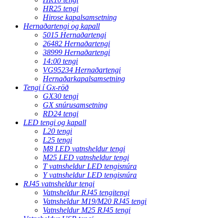
HR25 tengi
Hirose kapalsamsetning
Hernaðartengi og kapall
5015 Hernaðartengi
26482 Hernaðartengi
38999 Hernaðartengi
14:00 tengi
VG95234 Hernaðartengi
Hernaðarkapalsamsetning
Tengi í Gx-röð
GX30 tengi
GX snúrusamsetning
RD24 tengi
LED tengi og kapall
L20 tengi
L25 tengi
M8 LED vatnsheldur tengi
M25 LED vatnsheldur tengi
T vatnsheldur LED tengisnúra
Y vatnsheldur LED tengisnúra
RJ45 vatnsheldur tengi
Vatnsheldur RJ45 tengitengi
Vatnsheldur M19/M20 RJ45 tengi
Vatnsheldur M25 RJ45 tengi