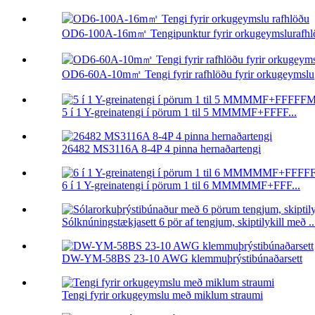
OD6-100A-16m㎡ Tengipunktur fyrir orkugeymslurafhlö
OD6-60A-10m㎡ Tengi fyrir rafhlöðu fyrir orkugeymslu
5 í 1 Y-greinatengi í pörum 1 til 5 MMMMF+FFFF...
26482 MS3116A 8-4P 4 pinna hernaðartengi
6 í 1 Y-greinatengi í pörum 1 til 6 MMMMMF+FFF...
Sólknúningstækjasett 6 pör af tengjum, skiptilykill með ..
DW-YM-58BS 23-10 AWG klemmuþrýstibúnaðarsett
Tengi fyrir orkugeymslu með miklum straumi