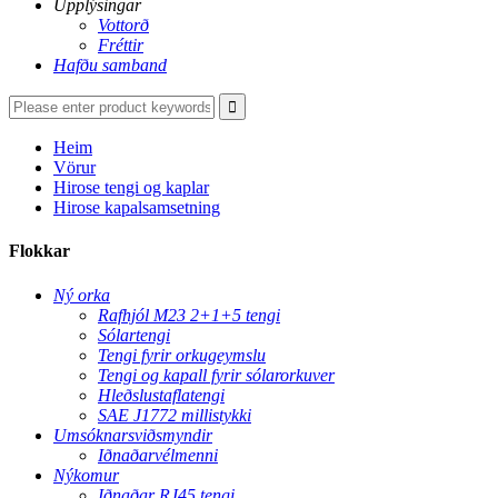
Upplýsingar
Vottorð
Fréttir
Hafðu samband
Heim
Vörur
Hirose tengi og kaplar
Hirose kapalsamsetning
Flokkar
Ný orka
Rafhjól M23 2+1+5 tengi
Sólartengi
Tengi fyrir orkugeymslu
Tengi og kapall fyrir sólarorkuver
Hleðslustaflatengi
SAE J1772 millistykki
Umsóknarsviðsmyndir
Iðnaðarvélmenni
Nýkomur
Iðnaðar RJ45 tengi