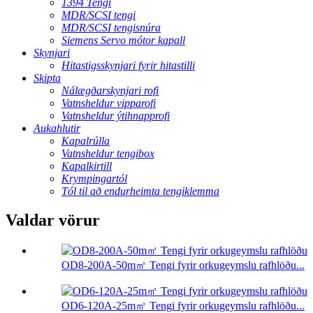
1394 Tengi
MDR/SCSI tengi
MDR/SCSI tengisnúra
Siemens Servo mótor kapall
Skynjari
Hitastigsskynjari fyrir hitastilli
Skipta
Nálægðarskynjari rofi
Vatnsheldur vipparofi
Vatnsheldur ýtihnapprofi
Aukahlutir
Kapalrúlla
Vatnsheldur tengibox
Kapalkirtill
Krympingartól
Tól til að endurheimta tengiklemma
Valdar vörur
OD8-200A-50m㎡ Tengi fyrir orkugeymslu rafhlöðu...
OD6-120A-25m㎡ Tengi fyrir orkugeymslu rafhlöðu...