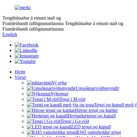
Tengibúnaður á einum stað og
Framleiðandi raflögnunarlausna
Tengibúnaður á einum stað og
Framleiðandi raflögnunarlausna
English
Heim
Vörur
Ný orka
Umsóknarsviðsmyndir
Nýkomur
Tengi í M-röð
Tengi og kapall með ý
Hirose tengi og kaplar
Hernaðartengi og kapall
Tengi í Gx-röð
LED tengi og kapall
RJ45 vatnsheldur tengi