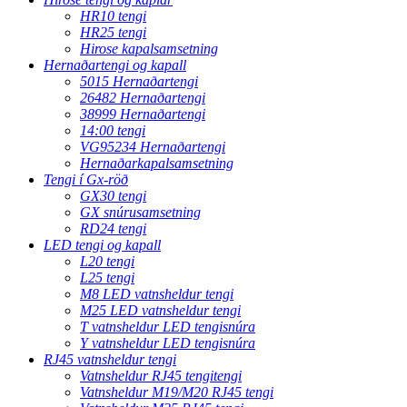
HR10 tengi
HR25 tengi
Hirose kapalsamsetning
Hernaðartengi og kapall
5015 Hernaðartengi
26482 Hernaðartengi
38999 Hernaðartengi
14:00 tengi
VG95234 Hernaðartengi
Hernaðarkapalsamsetning
Tengi í Gx-röð
GX30 tengi
GX snúrusamsetning
RD24 tengi
LED tengi og kapall
L20 tengi
L25 tengi
M8 LED vatnsheldur tengi
M25 LED vatnsheldur tengi
T vatnsheldur LED tengisnúra
Y vatnsheldur LED tengisnúra
RJ45 vatnsheldur tengi
Vatnsheldur RJ45 tengitengi
Vatnsheldur M19/M20 RJ45 tengi