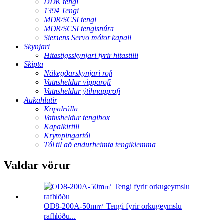
DDK tengi
1394 Tengi
MDR/SCSI tengi
MDR/SCSI tengisnúra
Siemens Servo mótor kapall
Skynjari
Hitastigsskynjari fyrir hitastilli
Skipta
Nálægðarskynjari rofi
Vatnsheldur vipparofi
Vatnsheldur ýtihnapprofi
Aukahlutir
Kapalrúlla
Vatnsheldur tengibox
Kapalkirtill
Krympingartól
Tól til að endurheimta tengiklemma
Valdar vörur
OD8-200A-50m㎡ Tengi fyrir orkugeymslu
rafhlöðu...