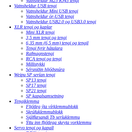
Vatnsheldur M25 RJ45 tengi
Vatnsheldur USB tengi
Vatnsheldur Mini USB tengi
Vatnsheldur ör-USB tengi
Vatnsheldur USB2.0 og USB3.0 tengi
XLR tengi og kaplar
Mini XLR tengi
3,5 mm tengi og tengi
6,35 mm (6,5 mm) tengi og tengil
Tengi fyrir hátalara
Rafmagnstengi
RCA tengi og tengi
Millistykki
Sérsniðin hljóðsnúra
Weipu SP serían tengi
SP13 tengi
SP17 tengi
SP21 tengi
SP kapalsamsetning
Tengiklemma
Fljótleg ýta vírklemmublokk
Skrúfuklemmublokk
Sjálflæsandi Tb seríuklemmu
Ýttu inn fljótlega skeyta vorklemmu
Servo tengi og kapall