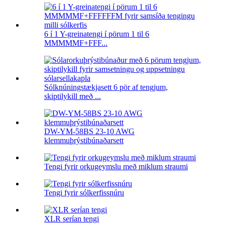
6 í 1 Y-greinatengi í pörum 1 til 6
MMMMMF+FFF...
Sólknúningstækjasett 6 pör af tengjum,
skiptilykill með ...
DW-YM-58BS 23-10 AWG
klemmuþrýstibúnaðarsett
Tengi fyrir orkugeymslu með miklum straumi
Tengi fyrir sólkerfissnúru
XLR serían tengi