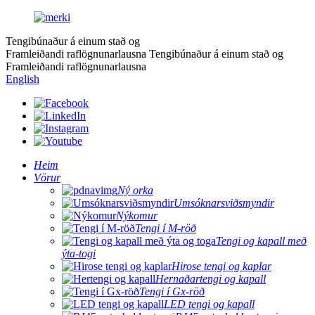
Tengibúnaður á einum stað og
Framleiðandi raflögnunarlausna
Tengibúnaður á einum stað og
Framleiðandi raflögnunarlausna
English
Heim
Vörur
Ný orka
Umsóknarsviðsmyndir
Nýkomur
Tengi í M-röð
Tengi og kapall með
ýta-togi
Hirose tengi og kaplar
Hernaðartengi og kapall
Tengi í Gx-röð
LED tengi og kapall