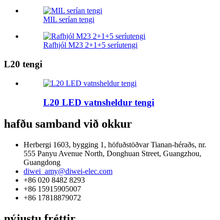
MIL serían tengi
Rafhjól M23 2+1+5 seríutengi
L20 tengi
L20 LED vatnsheldur tengi
hafðu samband við okkur
Herbergi 1603, bygging 1, höfuðstöðvar Tianan-héraðs, nr.
555 Panyu Avenue North, Donghuan Street, Guangzhou,
Guangdong
diwei_amy@diwei-elec.com
+86 020 8482 8293
+86 15915905007
+86 17818879072
nýjustu fréttir