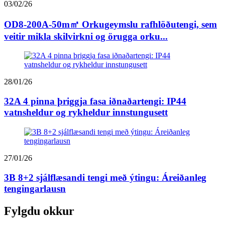
03/02/26
OD8-200A-50m㎡ Orkugeymslu rafhlöðutengi, sem
veitir mikla skilvirkni og örugga orku...
28/01/26
32A 4 pinna þriggja fasa iðnaðartengi: IP44
vatnsheldur og rykheldur innstungusett
27/01/26
3B 8+2 sjálflæsandi tengi með ýtingu: Áreiðanleg
tengingarlausn
Fylgdu okkur