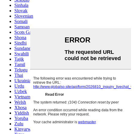
Sinhala
Slovak
Slovenian
Somali
Samoan
Scots Gaelic
Shona
Sindhi
Sundanese
Swahili
Tajik
Tamil
Telugu
Thai
Ukrainian
Urdu
Uzbek
Vietnamese
Welsh
Xhosa
Yiddish
Yoruba
Zulu
Kinyarwanda