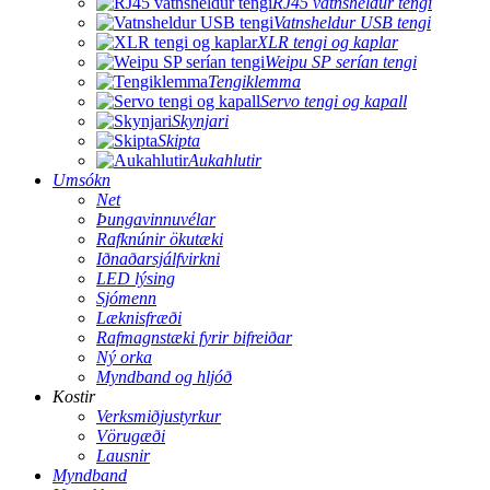
RJ45 vatnsheldur tengi
Vatnsheldur USB tengi
XLR tengi og kaplar
Weipu SP serían tengi
Tengiklemma
Servo tengi og kapall
Skynjari
Skipta
Aukahlutir
Umsókn
Net
Þungavinnuvélar
Rafknúnir ökutæki
Iðnaðarsjálfvirkni
LED lýsing
Sjómenn
Læknisfræði
Rafmagnstæki fyrir bifreiðar
Ný orka
Myndband og hljóð
Kostir
Verksmiðjustyrkur
Vörugæði
Lausnir
Myndband