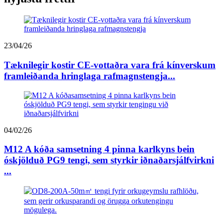
23/04/26
Tæknilegir kostir CE-vottaðra vara frá kínverskum
framleiðanda hringlaga rafmagnstengja...
04/02/26
M12 A kóða samsetning 4 pinna karlkyns bein
óskjölduð PG9 tengi, sem styrkir iðnaðarsjálfvirkni
...