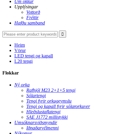
Um okkur
Upplýsingar
Vottorð
Fréttir
Hafðu samband
Heim
Vörur
LED tengi og kapall
L20 tengi
Flokkar
Ný orka
Rafhjól M23 2+1+5 tengi
Sólartengi
Tengi fyrir orkugeymslu
Tengi og kapall fyrir sólarorkuver
Hleðslustaflatengi
SAE J1772 millistykki
Umsóknarsviðsmyndir
Iðnaðarvélmenni
Nýkomur