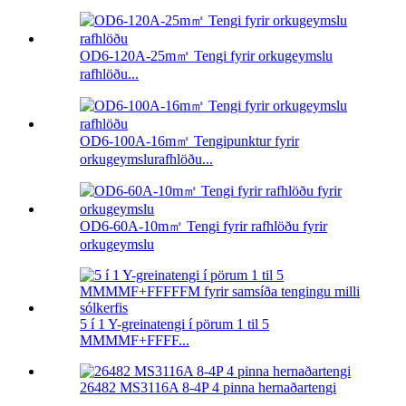
OD6-120A-25m㎡ Tengi fyrir orkugeymslu
rafhlöðu...
OD6-100A-16m㎡ Tengipunktur fyrir
orkugeymslurafhlöðu...
OD6-60A-10m㎡ Tengi fyrir rafhlöðu fyrir
orkugeymslu
5 í 1 Y-greinatengi í pörum 1 til 5
MMMMF+FFFF...
26482 MS3116A 8-4P 4 pinna hernaðartengi