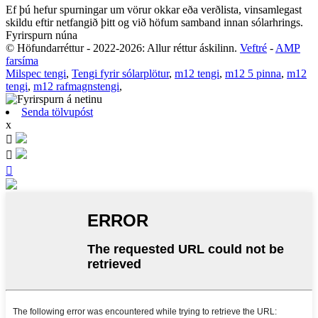
Ef þú hefur spurningar um vörur okkar eða verðlista, vinsamlegast
skildu eftir netfangið þitt og við höfum samband innan sólarhrings.
Fyrirspurn núna
© Höfundarréttur - 2022-2026: Allur réttur áskilinn.
Veftré
-
AMP
farsíma
Milspec tengi
,
Tengi fyrir sólarplötur
,
m12 tengi
,
m12 5 pinna
,
m12
tengi
,
m12 rafmagnstengi
,
Senda tölvupóst
x


