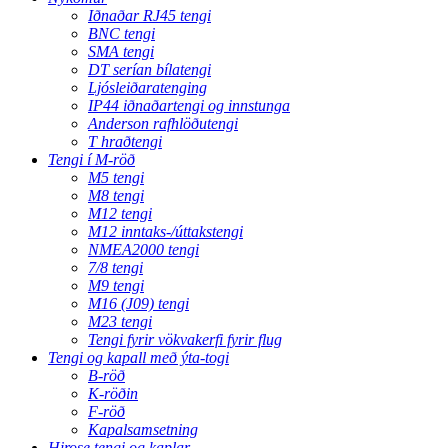
Iðnaðar RJ45 tengi
BNC tengi
SMA tengi
DT serían bílatengi
Ljósleiðaratenging
IP44 iðnaðartengi og innstunga
Anderson rafhlöðutengi
T hraðtengi
Tengi í M-röð
M5 tengi
M8 tengi
M12 tengi
M12 inntaks-/úttakstengi
NMEA2000 tengi
7/8 tengi
M9 tengi
M16 (J09) tengi
M23 tengi
Tengi fyrir vökvakerfi fyrir flug
Tengi og kapall með ýta-togi
B-röð
K-röðin
F-röð
Kapalsamsetning
Hirose tengi og kaplar