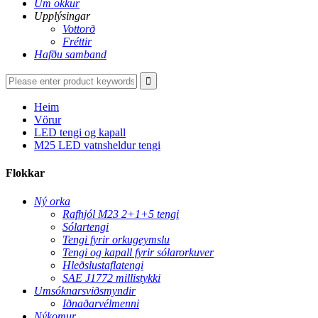
Um okkur
Upplýsingar
Vottorð
Fréttir
Hafðu samband
Heim
Vörur
LED tengi og kapall
M25 LED vatnsheldur tengi
Flokkar
Ný orka
Rafhjól M23 2+1+5 tengi
Sólartengi
Tengi fyrir orkugeymslu
Tengi og kapall fyrir sólarorkuver
Hleðslustaflatengi
SAE J1772 millistykki
Umsóknarsviðsmyndir
Iðnaðarvélmenni
Nýkomur