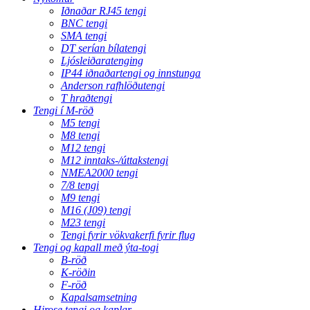
Iðnaðar RJ45 tengi
BNC tengi
SMA tengi
DT serían bílatengi
Ljósleiðaratenging
IP44 iðnaðartengi og innstunga
Anderson rafhlöðutengi
T hraðtengi
Tengi í M-röð
M5 tengi
M8 tengi
M12 tengi
M12 inntaks-/úttakstengi
NMEA2000 tengi
7/8 tengi
M9 tengi
M16 (J09) tengi
M23 tengi
Tengi fyrir vökvakerfi fyrir flug
Tengi og kapall með ýta-togi
B-röð
K-röðin
F-röð
Kapalsamsetning
Hirose tengi og kaplar