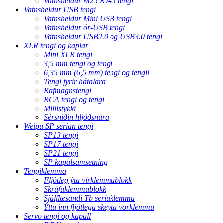
Vatnsheldur M25 RJ45 tengi
Vatnsheldur USB tengi
Vatnsheldur Mini USB tengi
Vatnsheldur ör-USB tengi
Vatnsheldur USB2.0 og USB3.0 tengi
XLR tengi og kaplar
Mini XLR tengi
3,5 mm tengi og tengi
6,35 mm (6,5 mm) tengi og tengil
Tengi fyrir hátalara
Rafmagnstengi
RCA tengi og tengi
Millistykki
Sérsniðin hljóðsnúra
Weipu SP serían tengi
SP13 tengi
SP17 tengi
SP21 tengi
SP kapalsamsetning
Tengiklemma
Fljótleg ýta vírklemmublokk
Skrúfuklemmublokk
Sjálflæsandi Tb seríuklemmu
Ýttu inn fljótlega skeyta vorklemmu
Servo tengi og kapall