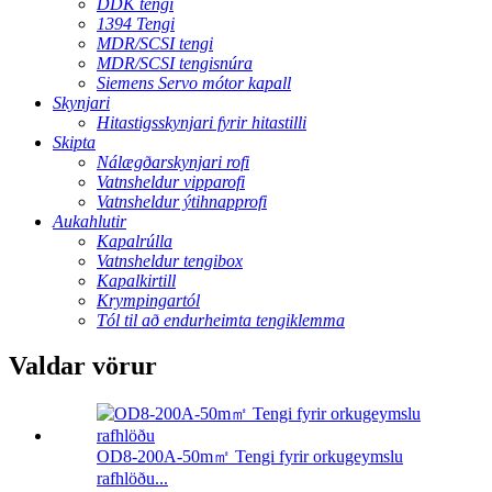
DDK tengi
1394 Tengi
MDR/SCSI tengi
MDR/SCSI tengisnúra
Siemens Servo mótor kapall
Skynjari
Hitastigsskynjari fyrir hitastilli
Skipta
Nálægðarskynjari rofi
Vatnsheldur vipparofi
Vatnsheldur ýtihnapprofi
Aukahlutir
Kapalrúlla
Vatnsheldur tengibox
Kapalkirtill
Krympingartól
Tól til að endurheimta tengiklemma
Valdar vörur
OD8-200A-50m㎡ Tengi fyrir orkugeymslu
rafhlöðu...