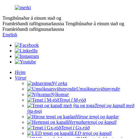
Tengibúnaður á einum stað og
Framleiðandi raflögnunarlausna
Tengibúnaður á einum stað og
Framleiðandi raflögnunarlausna
English
Heim
Vörur
Ný orka
Umsóknarsviðsmyndir
Nýkomur
Tengi í M-röð
Tengi og kapall með
ýta-togi
Hirose tengi og kaplar
Hernaðartengi og kapall
Tengi í Gx-röð
LED tengi og kapall