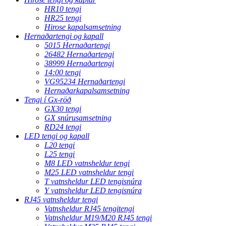
HR10 tengi
HR25 tengi
Hirose kapalsamsetning
Hernaðartengi og kapall
5015 Hernaðartengi
26482 Hernaðartengi
38999 Hernaðartengi
14:00 tengi
VG95234 Hernaðartengi
Hernaðarkapalsamsetning
Tengi í Gx-röð
GX30 tengi
GX snúrusamsetning
RD24 tengi
LED tengi og kapall
L20 tengi
L25 tengi
M8 LED vatnsheldur tengi
M25 LED vatnsheldur tengi
T vatnsheldur LED tengisnúra
Y vatnsheldur LED tengisnúra
RJ45 vatnsheldur tengi
Vatnsheldur RJ45 tengitengi
Vatnsheldur M19/M20 RJ45 tengi