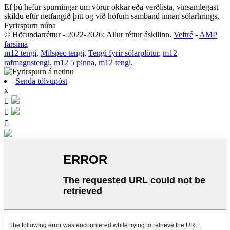
Ef þú hefur spurningar um vörur okkar eða verðlista, vinsamlegast
skildu eftir netfangið þitt og við höfum samband innan sólarhrings.
Fyrirspurn núna
© Höfundarréttur - 2022-2026: Allur réttur áskilinn.
Veftré
-
AMP
farsíma
m12 tengi
,
Milspec tengi
,
Tengi fyrir sólarplötur
,
m12
rafmagnstengi
,
m12 5 pinna
,
m12 tengi
,
Senda tölvupóst
x


