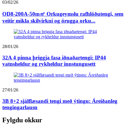
03/02/26
OD8-200A-50m㎡ Orkugeymslu rafhlöðutengi, sem
veitir mikla skilvirkni og örugga orku...
28/01/26
32A 4 pinna þriggja fasa iðnaðartengi: IP44
vatnsheldur og rykheldur innstungusett
27/01/26
3B 8+2 sjálflæsandi tengi með ýtingu: Áreiðanleg
tengingarlausn
Fylgdu okkur