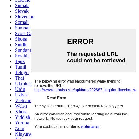
Sinhala
Slovak
Slovenian
Somali
Samoan
Scots Gaelic
Shona
Sindhi
Sundanese
Swahili
Tajik
Tamil
Telugu
Thai
Ukrainian
Urdu
Uzbek
Vietnamese
Welsh
Xhosa
Yiddish
Yoruba
Zulu
Kinyarwanda