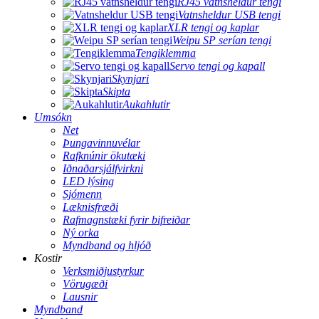
RJ45 vatnsheldur tengi
Vatnsheldur USB tengi
XLR tengi og kaplar
Weipu SP serían tengi
Tengiklemma
Servo tengi og kapall
Skynjari
Skipta
Aukahlutir
Umsókn
Net
Þungavinnuvélar
Rafknúnir ökutæki
Iðnaðarsjálfvirkni
LED lýsing
Sjómenn
Læknisfræði
Rafmagnstæki fyrir bifreiðar
Ný orka
Myndband og hljóð
Kostir
Verksmiðjustyrkur
Vörugæði
Lausnir
Myndband