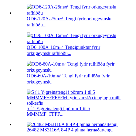
OD6-120A-25m㎡ Tengi fyrir orkugeymslu
rafhlöðu...
OD6-100A-16m㎡ Tengipunktur fyrir
orkugeymslurafhlöðu...
OD6-60A-10m㎡ Tengi fyrir rafhlöðu fyrir
orkugeymslu
5 í 1 Y-greinatengi í pörum 1 til 5
MMMMF+FFFF...
26482 MS3116A 8-4P 4 pinna hernaðartengi