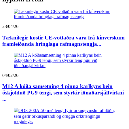
23/04/26
Tæknilegir kostir CE-vottaðra vara frá kínverskum
framleiðanda hringlaga rafmagnstengja...
04/02/26
M12 A kóða samsetning 4 pinna karlkyns bein
óskjölduð PG9 tengi, sem styrkir iðnaðarsjálfvirkni
...