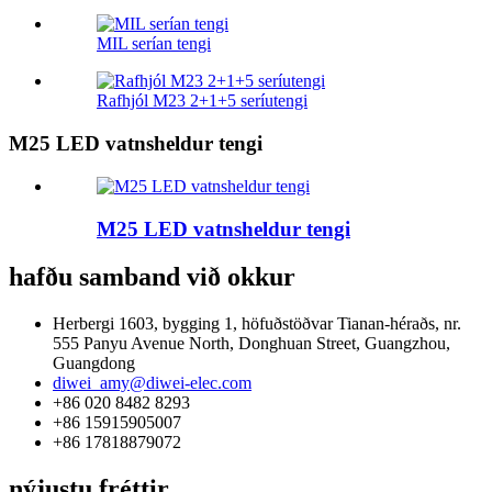
MIL serían tengi
Rafhjól M23 2+1+5 seríutengi
M25 LED vatnsheldur tengi
M25 LED vatnsheldur tengi
hafðu samband við okkur
Herbergi 1603, bygging 1, höfuðstöðvar Tianan-héraðs, nr.
555 Panyu Avenue North, Donghuan Street, Guangzhou,
Guangdong
diwei_amy@diwei-elec.com
+86 020 8482 8293
+86 15915905007
+86 17818879072
nýjustu fréttir