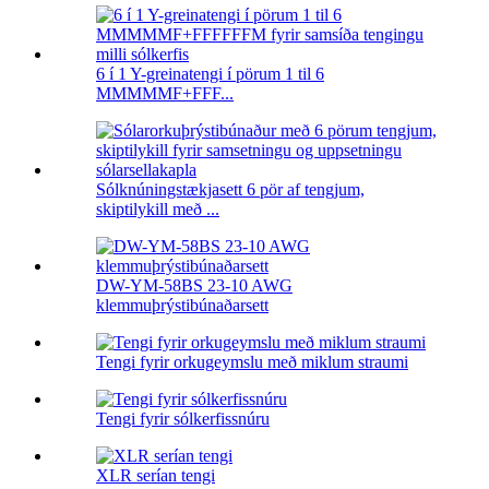
6 í 1 Y-greinatengi í pörum 1 til 6
MMMMMF+FFF...
Sólknúningstækjasett 6 pör af tengjum,
skiptilykill með ...
DW-YM-58BS 23-10 AWG
klemmuþrýstibúnaðarsett
Tengi fyrir orkugeymslu með miklum straumi
Tengi fyrir sólkerfissnúru
XLR serían tengi