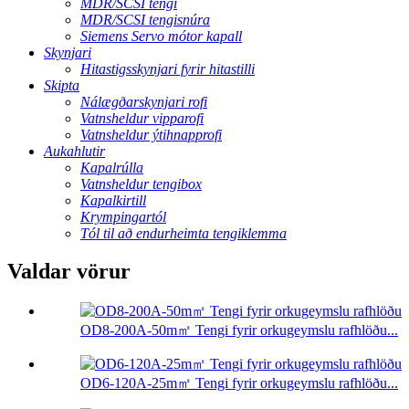
MDR/SCSI tengi
MDR/SCSI tengisnúra
Siemens Servo mótor kapall
Skynjari
Hitastigsskynjari fyrir hitastilli
Skipta
Nálægðarskynjari rofi
Vatnsheldur vipparofi
Vatnsheldur ýtihnapprofi
Aukahlutir
Kapalrúlla
Vatnsheldur tengibox
Kapalkirtill
Krympingartól
Tól til að endurheimta tengiklemma
Valdar vörur
OD8-200A-50m㎡ Tengi fyrir orkugeymslu rafhlöðu...
OD6-120A-25m㎡ Tengi fyrir orkugeymslu rafhlöðu...