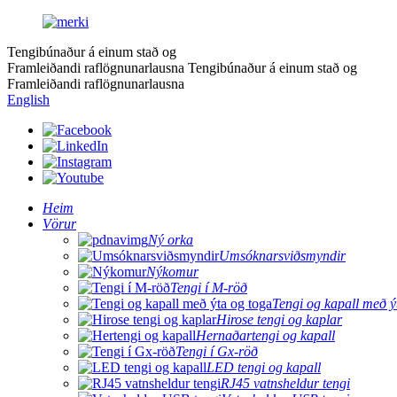
Tengibúnaður á einum stað og
Framleiðandi raflögnunarlausna
Tengibúnaður á einum stað og
Framleiðandi raflögnunarlausna
English
Heim
Vörur
Ný orka
Umsóknarsviðsmyndir
Nýkomur
Tengi í M-röð
Tengi og kapall með ý
Hirose tengi og kaplar
Hernaðartengi og kapall
Tengi í Gx-röð
LED tengi og kapall
RJ45 vatnsheldur tengi