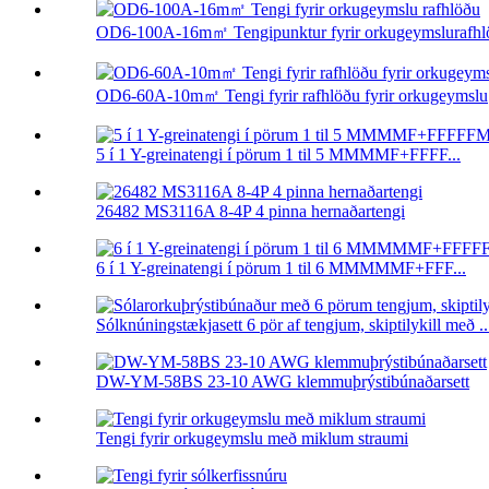
OD6-100A-16m㎡ Tengipunktur fyrir orkugeymslurafhlö
OD6-60A-10m㎡ Tengi fyrir rafhlöðu fyrir orkugeymslu
5 í 1 Y-greinatengi í pörum 1 til 5 MMMMF+FFFF...
26482 MS3116A 8-4P 4 pinna hernaðartengi
6 í 1 Y-greinatengi í pörum 1 til 6 MMMMMF+FFF...
Sólknúningstækjasett 6 pör af tengjum, skiptilykill með ..
DW-YM-58BS 23-10 AWG klemmuþrýstibúnaðarsett
Tengi fyrir orkugeymslu með miklum straumi