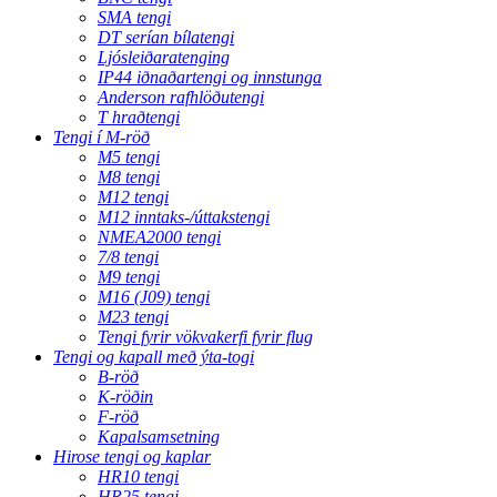
SMA tengi
DT serían bílatengi
Ljósleiðaratenging
IP44 iðnaðartengi og innstunga
Anderson rafhlöðutengi
T hraðtengi
Tengi í M-röð
M5 tengi
M8 tengi
M12 tengi
M12 inntaks-/úttakstengi
NMEA2000 tengi
7/8 tengi
M9 tengi
M16 (J09) tengi
M23 tengi
Tengi fyrir vökvakerfi fyrir flug
Tengi og kapall með ýta-togi
B-röð
K-röðin
F-röð
Kapalsamsetning
Hirose tengi og kaplar
HR10 tengi
HR25 tengi