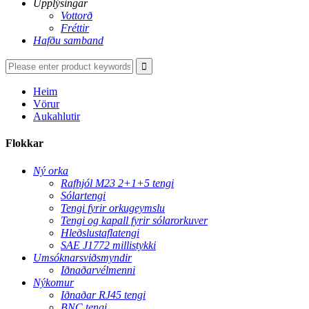
Upplýsingar
Vottorð
Fréttir
Hafðu samband
Heim
Vörur
Aukahlutir
Flokkar
Ný orka
Rafhjól M23 2+1+5 tengi
Sólartengi
Tengi fyrir orkugeymslu
Tengi og kapall fyrir sólarorkuver
Hleðslustaflatengi
SAE J1772 millistykki
Umsóknarsviðsmyndir
Iðnaðarvélmenni
Nýkomur
Iðnaðar RJ45 tengi
BNC tengi