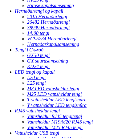
Hirose kapalsamsetning
Hernaðartengi og kapall
5015 Hernaðartengi
26482 Hernaðartengi
38999 Hernaðartengi
14:00 tengi
VG95234 Hernaðartengi
Hernaðarkapalsamsetning
Tengi í Gx-röð
GX30 tengi
GX snúrusamsetning
RD24 tengi
LED tengi og kapall
L20 tengi
L25 tengi
M8 LED vatnsheldur tengi
M25 LED vatnsheldur tengi
T vatnsheldur LED tengisnúra
Y vatnsheldur LED tengisnúra
RJ45 vatnsheldur tengi
Vatnsheldur RJ45 tengitengi
Vatnsheldur M19/M20 RJ45 tengi
Vatnsheldur M25 RJ45 tengi
Vatnsheldur USB tengi