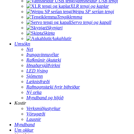
Vatnsheldur USB tengi
XLR tengi og kaplar
Weipu SP serían tengi
Tengiklemma
Servo tengi og kapall
Skynjari
Skipta
Aukahlutir
Umsókn
Net
Þungavinnuvélar
Rafknúnir ökutæki
Iðnaðarsjálfvirkni
LED lýsing
Sjómenn
Læknisfræði
Rafmagnstæki fyrir bifreiðar
Ný orka
Myndband og hljóð
Kostir
Verksmiðjustyrkur
Vörugæði
Lausnir
Myndband
Um okkur