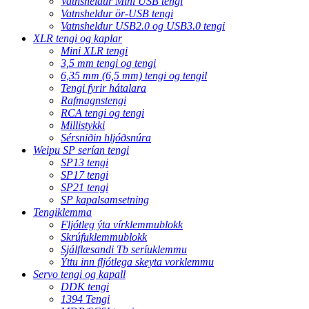
Vatnsheldur Mini USB tengi
Vatnsheldur ör-USB tengi
Vatnsheldur USB2.0 og USB3.0 tengi
XLR tengi og kaplar
Mini XLR tengi
3,5 mm tengi og tengi
6,35 mm (6,5 mm) tengi og tengil
Tengi fyrir hátalara
Rafmagnstengi
RCA tengi og tengi
Millistykki
Sérsniðin hljóðsnúra
Weipu SP serían tengi
SP13 tengi
SP17 tengi
SP21 tengi
SP kapalsamsetning
Tengiklemma
Fljótleg ýta vírklemmublokk
Skrúfuklemmublokk
Sjálflæsandi Tb seríuklemmu
Ýttu inn fljótlega skeyta vorklemmu
Servo tengi og kapall
DDK tengi
1394 Tengi