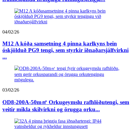
04/02/26
M12 A kóða samsetning 4 pinna karlkyns bein
óskjölduð PG9 tengi, sem styrkir iðnaðarsjálfvirkni
...
03/02/26
OD8-200A-50m㎡ Orkugeymslu rafhlöðutengi, sem
veitir mikla skilvirkni og örugga orku...