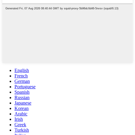
English
French
German
Portuguese
Spanish
Russian
Japanese
Korean
Arabic
Irish
Greek
Turkish