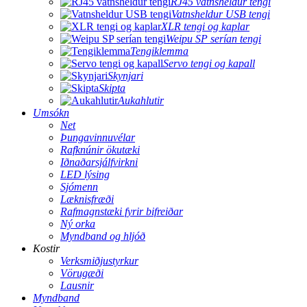
RJ45 vatnsheldur tengi
Vatnsheldur USB tengi
XLR tengi og kaplar
Weipu SP serían tengi
Tengiklemma
Servo tengi og kapall
Skynjari
Skipta
Aukahlutir
Umsókn
Net
Þungavinnuvélar
Rafknúnir ökutæki
Iðnaðarsjálfvirkni
LED lýsing
Sjómenn
Læknisfræði
Rafmagnstæki fyrir bifreiðar
Ný orka
Myndband og hljóð
Kostir
Verksmiðjustyrkur
Vörugæði
Lausnir
Myndband