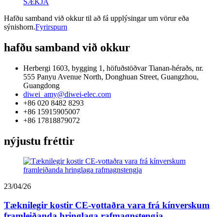
SÆKJA
Hafðu samband við okkur til að fá upplýsingar um vörur eða
sýnishorn.
Fyrirspurn
hafðu samband við okkur
Herbergi 1603, bygging 1, höfuðstöðvar Tianan-héraðs, nr.
555 Panyu Avenue North, Donghuan Street, Guangzhou,
Guangdong
diwei_amy@diwei-elec.com
+86 020 8482 8293
+86 15915905007
+86 17818879072
nýjustu fréttir
23/04/26
Tæknilegir kostir CE-vottaðra vara frá kínverskum
framleiðanda hringlaga rafmagnstengja...