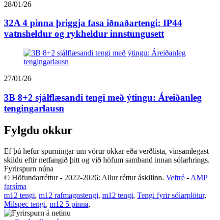
28/01/26
32A 4 pinna þriggja fasa iðnaðartengi: IP44
vatnsheldur og rykheldur innstungusett
27/01/26
3B 8+2 sjálflæsandi tengi með ýtingu: Áreiðanleg
tengingarlausn
Fylgdu okkur
Ef þú hefur spurningar um vörur okkar eða verðlista, vinsamlegast
skildu eftir netfangið þitt og við höfum samband innan sólarhrings.
Fyrirspurn núna
© Höfundarréttur - 2022-2026: Allur réttur áskilinn.
Veftré
-
AMP
farsíma
m12 tengi
,
m12 rafmagnstengi
,
m12 tengi
,
Tengi fyrir sólarplötur
,
Milspec tengi
,
m12 5 pinna
,