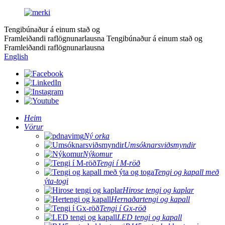
Tengibúnaður á einum stað og
Framleiðandi raflögnunarlausna
Tengibúnaður á einum stað og
Framleiðandi raflögnunarlausna
English
Heim
Vörur
Ný orka
Umsóknarsviðsmyndir
Nýkomur
Tengi í M-röð
Tengi og kapall með
ýta-togi
Hirose tengi og kaplar
Hernaðartengi og kapall
Tengi í Gx-röð
LED tengi og kapall