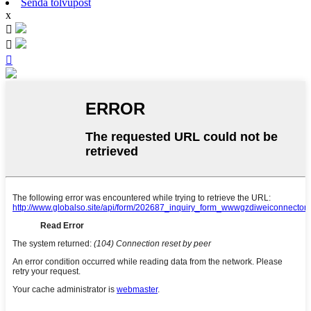
Senda tölvupóst
x


