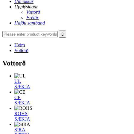
Um okkur
Upplýsingar
Vottorð
Fréttir
Hafðu samband
Heim
Vottorð
Vottorð
UL
SÆKJA
CE
SÆKJA
ROHS
SÆKJA
SIRA