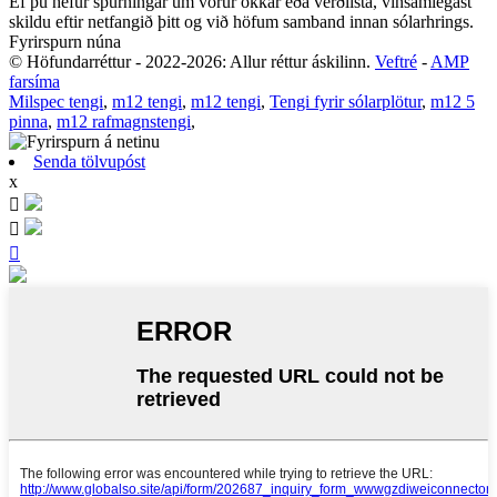
Ef þú hefur spurningar um vörur okkar eða verðlista, vinsamlegast
skildu eftir netfangið þitt og við höfum samband innan sólarhrings.
Fyrirspurn núna
© Höfundarréttur - 2022-2026: Allur réttur áskilinn.
Veftré
-
AMP
farsíma
Milspec tengi
,
m12 tengi
,
m12 tengi
,
Tengi fyrir sólarplötur
,
m12 5
pinna
,
m12 rafmagnstengi
,
Senda tölvupóst
x


