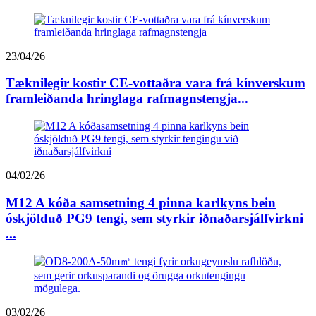
23/04/26
Tæknilegir kostir CE-vottaðra vara frá kínverskum
framleiðanda hringlaga rafmagnstengja...
04/02/26
M12 A kóða samsetning 4 pinna karlkyns bein
óskjölduð PG9 tengi, sem styrkir iðnaðarsjálfvirkni
...
03/02/26