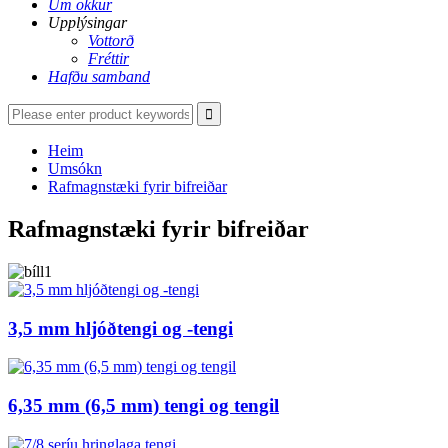
Um okkur
Upplýsingar
Vottorð
Fréttir
Hafðu samband
Heim
Umsókn
Rafmagnstæki fyrir bifreiðar
Rafmagnstæki fyrir bifreiðar
3,5 mm hljóðtengi og -tengi
6,35 mm (6,5 mm) tengi og tengil