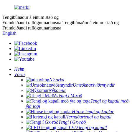
Tengibúnaður á einum stað og
Framleiðandi raflögnunarlausna
Tengibúnaður á einum stað og
Framleiðandi raflögnunarlausna
English
Heim
Vörur
Ný orka
Umsóknarsviðsmyndir
Nýkomur
Tengi í M-röð
Tengi og kapall með
ýta-togi
Hirose tengi og kaplar
Hernaðartengi og kapall
Tengi í Gx-röð
LED tengi og kapall