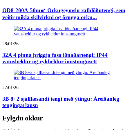
OD8-200A-50m㎡ Orkugeymslu rafhlöðutengi, sem
veitir mikla skilvirkni og örugga orku...
28/01/26
32A 4 pinna þriggja fasa iðnaðartengi: IP44
vatnsheldur og rykheldur innstungusett
27/01/26
3B 8+2 sjálflæsandi tengi með ýtingu: Áreiðanleg
tengingarlausn
Fylgdu okkur