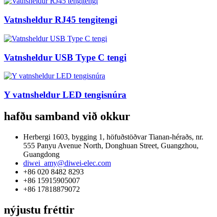
Vatnsheldur RJ45 tengitengi
Vatnsheldur USB Type C tengi
Y vatnsheldur LED tengisnúra
hafðu samband við okkur
Herbergi 1603, bygging 1, höfuðstöðvar Tianan-héraðs, nr.
555 Panyu Avenue North, Donghuan Street, Guangzhou,
Guangdong
diwei_amy@diwei-elec.com
+86 020 8482 8293
+86 15915905007
+86 17818879072
nýjustu fréttir