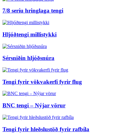
7/8 seríu hringlaga tengi
Hljóðtengi millistykki
Sérsniðin hljóðsnúra
Tengi fyrir vökvakerfi fyrir flug
BNC tengi – Nýjar vörur
Tengi fyrir hleðslustöð fyrir rafbíla