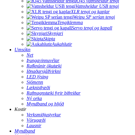
RJ45 vatnsheldur tengi
Vatnsheldur USB tengi
XLR tengi og kaplar
Weipu SP serían tengi
Tengiklemma
Servo tengi og kapall
Skynjari
Skipta
Aukahlutir
Umsókn
Net
Þungavinnuvélar
Rafknúnir ökutæki
Iðnaðarsjálfvirkni
LED lýsing
Sjómenn
Læknisfræði
Rafmagnstæki fyrir bifreiðar
Ný orka
Myndband og hljóð
Kostir
Verksmiðjustyrkur
Vörugæði
Lausnir
Myndband