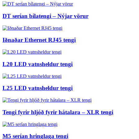
DT serían bílatengi – Nýjar vörur
Iðnaðar Ethernet RJ45 tengi
L20 LED vatnsheldur tengi
L25 LED vatnsheldur tengi
Tengi fyrir hljóð fyrir hátalara – XLR tengi
M5 serían hringlaga tengi