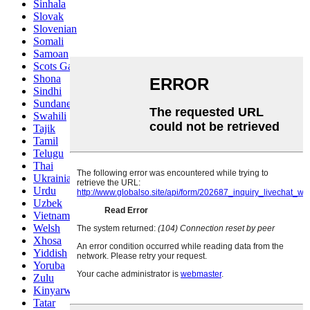
Sinhala
Slovak
Slovenian
Somali
Samoan
Scots Gaelic
Shona
Sindhi
Sundanese
Swahili
Tajik
Tamil
Telugu
Thai
Ukrainian
Urdu
Uzbek
Vietnamese
Welsh
Xhosa
Yiddish
Yoruba
Zulu
Kinyarwanda
Tatar